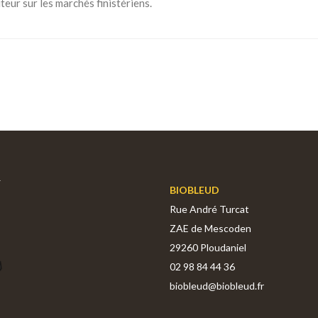
iteur sur les marchés finistériens.
BIOBLEUD
Rue André Turcat
ZAE de Mescoden
29260 Ploudaniel
02 98 84 44 36
biobleud@biobleud.fr