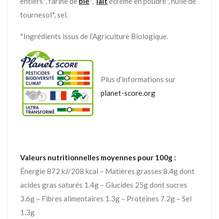
entiers*, farine de
blé
*,
lait
écrémé en poudre*, huile de
tournesol*, sel.
*Ingrédients issus de l’Agriculture Biologique.
Plus d’informations sur
planet-score.org
Valeurs nutritionnelles moyennes pour 100g :
Énergie 872 kJ/208 kcal – Matières grasses 8.4g dont
acides gras saturés 1.4g – Glucides 25g dont sucres
3.6g – Fibres alimentaires 1.3g – Protéines 7.2g – Sel
1.3g